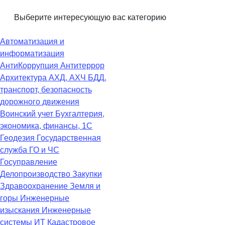
Выберите интересующую вас категорию
Автоматизация и
информатизация
АнтиКоррупция
Антитеррор
Архитектура
АХД, АХЧ
БДД,
транспорт, безопасность
дорожного движения
Воинский учет
Бухгалтерия,
экономика, финансы, 1С
Геодезия
Государственная
служба
ГО и ЧС
Госуправление
Делопроизводство
Закупки
Здравоохранение
Земля и
горы
Инженерные
изыскания
Инженерные
системы
ИТ
Кадастровое