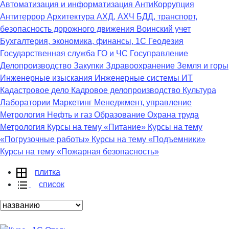
Автоматизация и информатизация
АнтиКоррупция
Антитеррор
Архитектура
АХД, АХЧ
БДД, транспорт,
безопасность дорожного движения
Воинский учет
Бухгалтерия, экономика, финансы, 1С
Геодезия
Государственная служба
ГО и ЧС
Госуправление
Делопроизводство
Закупки
Здравоохранение
Земля и горы
Инженерные изыскания
Инженерные системы
ИТ
Кадастровое дело
Кадровое делопроизводство
Культура
Лаборатории
Маркетинг
Менеджмент, управление
Метрология
Нефть и газ
Образование
Охрана труда
Метрология
Курсы на тему «Питание»
Курсы на тему
«Погрузочные работы»
Курсы на тему «Подъемники»
Курсы на тему «Пожарная безопасность»
плитка
список