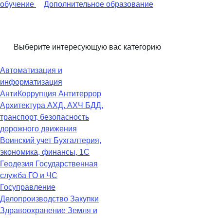
обучение
Дополнительное образование
Выберите интересующую вас категорию
Автоматизация и
информатизация
АнтиКоррупция
Антитеррор
Архитектура
АХД, АХЧ
БДД,
транспорт, безопасность
дорожного движения
Воинский учет
Бухгалтерия,
экономика, финансы, 1С
Геодезия
Государственная
служба
ГО и ЧС
Госуправление
Делопроизводство
Закупки
Здравоохранение
Земля и