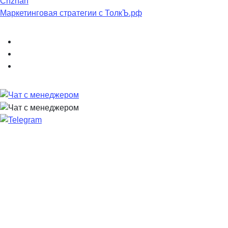
Chzhan
Маркетинговая стратегии с ТолкЪ.рф