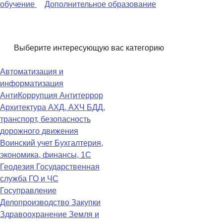
обучение
Дополнительное образование
Выберите интересующую вас категорию
Автоматизация и
информатизация
АнтиКоррупция
Антитеррор
Архитектура
АХД, АХЧ
БДД,
транспорт, безопасность
дорожного движения
Воинский учет
Бухгалтерия,
экономика, финансы, 1С
Геодезия
Государственная
служба
ГО и ЧС
Госуправление
Делопроизводство
Закупки
Здравоохранение
Земля и