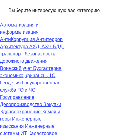
Выберите интересующую вас категорию
Автоматизация и
информатизация
АнтиКоррупция
Антитеррор
Архитектура
АХД, АХЧ
БДД,
транспорт, безопасность
дорожного движения
Воинский учет
Бухгалтерия,
экономика, финансы, 1С
Геодезия
Государственная
служба
ГО и ЧС
Госуправление
Делопроизводство
Закупки
Здравоохранение
Земля и
горы
Инженерные
изыскания
Инженерные
системы
ИТ
Кадастровое