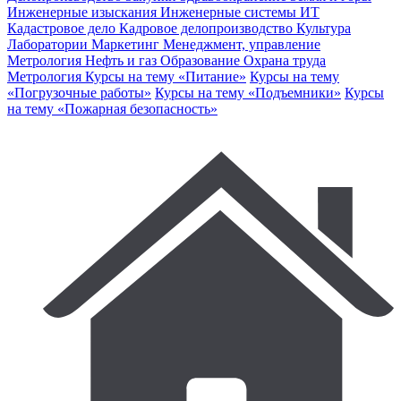
Инженерные изыскания
Инженерные системы
ИТ
Кадастровое дело
Кадровое делопроизводство
Культура
Лаборатории
Маркетинг
Менеджмент, управление
Метрология
Нефть и газ
Образование
Охрана труда
Метрология
Курсы на тему «Питание»
Курсы на тему
«Погрузочные работы»
Курсы на тему «Подъемники»
Курсы
на тему «Пожарная безопасность»