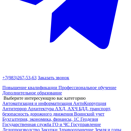
+7(983)
267-53-63
Заказать звонок
Повышение квалификации
Профессиональное обучение
Дополнительное образование
Выберите интересующую вас категорию
Автоматизация и информатизация
АнтиКоррупция
Антитеррор
Архитектура
АХД, АХЧ
БДД, транспорт,
безопасность дорожного движения
Воинский учет
Бухгалтерия, экономика, финансы, 1С
Геодезия
Государственная служба
ГО и ЧС
Госуправление
Делопроизводство
Закупки
Здравоохранение
Земля и горы