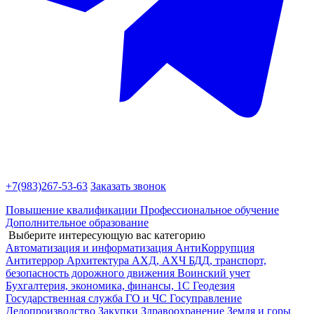
+7(983)
267-53-63
Заказать звонок
Повышение квалификации
Профессиональное обучение
Дополнительное образование
Выберите интересующую вас категорию
Автоматизация и информатизация
АнтиКоррупция
Антитеррор
Архитектура
АХД, АХЧ
БДД, транспорт,
безопасность дорожного движения
Воинский учет
Бухгалтерия, экономика, финансы, 1С
Геодезия
Государственная служба
ГО и ЧС
Госуправление
Делопроизводство
Закупки
Здравоохранение
Земля и горы