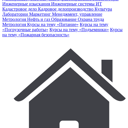
Инженерные изыскания
Инженерные системы
ИТ
Кадастровое дело
Кадровое делопроизводство
Культура
Лаборатории
Маркетинг
Менеджмент, управление
Метрология
Нефть и газ
Образование
Охрана труда
Метрология
Курсы на тему «Питание»
Курсы на тему
«Погрузочные работы»
Курсы на тему «Подъемники»
Курсы
на тему «Пожарная безопасность»