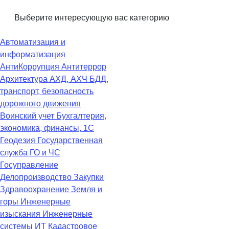
Выберите интересующую вас категорию
Автоматизация и
информатизация
АнтиКоррупция
Антитеррор
Архитектура
АХД, АХЧ
БДД,
транспорт, безопасность
дорожного движения
Воинский учет
Бухгалтерия,
экономика, финансы, 1С
Геодезия
Государственная
служба
ГО и ЧС
Госуправление
Делопроизводство
Закупки
Здравоохранение
Земля и
горы
Инженерные
изыскания
Инженерные
системы
ИТ
Кадастровое