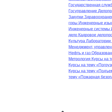
Государственная служ
Госуправление
Делопр
Закупки
Здравоохран
горы
Инженерные изы
Инженерные системы
дело
Кадровое делопр
Культура
Лаборатории
Менеджмент, управле
Нефть и газ
Образова
Метрология
Курсы на 
Курсы на тему «Погру
Курсы на тему «Подъе
тему «Пожарная безоп