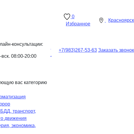
0
Красноярск
Избранное
лайн-консультации:
+7(983)
267-53-63
Заказать звонок
-вск. 08:00-20:00
ующую вас категорию
рматизация
ррор
Ч
БДД, транспорт,
го движения
рия, экономика,