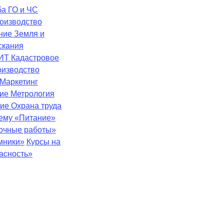
ба
ГО и ЧС
оизводство
ение
Земля и
скания
ИТ
Кадастровое
оизводство
Маркетинг
ние
Метрология
ние
Охрана труда
тему «Питание»
зочные работы»
мники»
Курсы на
асность»