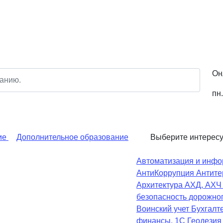
Он
пн.
ие
Дополнительное образование
Выберите интерес
Автоматизация и инфо
АнтиКоррупция
Антите
Архитектура
АХД, АХ
безопасность дорожно
Воинский учет
Бухгалте
финансы, 1С
Геодезия