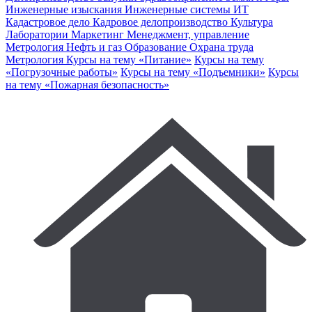
Инженерные изыскания
Инженерные системы
ИТ
Кадастровое дело
Кадровое делопроизводство
Культура
Лаборатории
Маркетинг
Менеджмент, управление
Метрология
Нефть и газ
Образование
Охрана труда
Метрология
Курсы на тему «Питание»
Курсы на тему
«Погрузочные работы»
Курсы на тему «Подъемники»
Курсы
на тему «Пожарная безопасность»