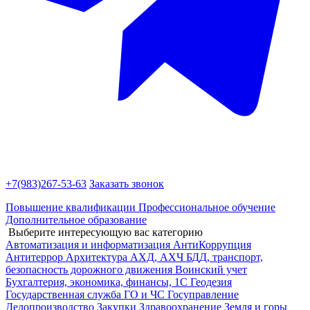
+7(983)
267-53-63
Заказать звонок
Повышение квалификации
Профессиональное обучение
Дополнительное образование
Выберите интересующую вас категорию
Автоматизация и информатизация
АнтиКоррупция
Антитеррор
Архитектура
АХД, АХЧ
БДД, транспорт,
безопасность дорожного движения
Воинский учет
Бухгалтерия, экономика, финансы, 1С
Геодезия
Государственная служба
ГО и ЧС
Госуправление
Делопроизводство
Закупки
Здравоохранение
Земля и горы