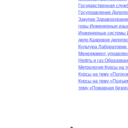
Государственная служ
Госуправление
Делопр
Закупки
Здравоохран
горы
Инженерные изы
Инженерные системы
дело
Кадровое делопр
Культура
Лаборатории
Менеджмент, управле
Нефть и газ
Образова
Метрология
Курсы на 
Курсы на тему «Погру
Курсы на тему «Подъе
тему «Пожарная безоп