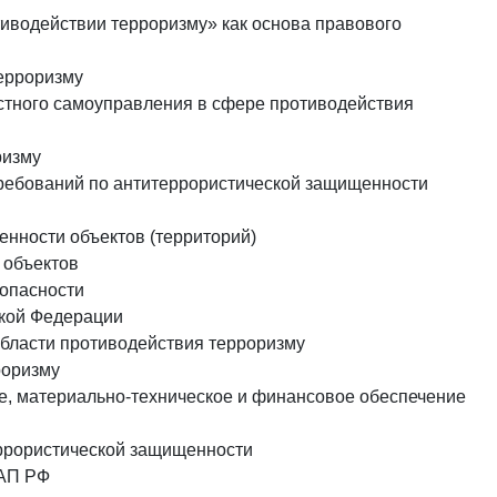
тиводействии терроризму» как основа правового
ерроризму
стного самоуправления в сфере противодействия
ризму
требований по антитеррористической защищенности
нности объектов (территорий)
 объектов
зопасности
ской Федерации
бласти противодействия терроризму
роризму
е, материально-техническое и финансовое обеспечение
еррористической защищенности
оАП РФ