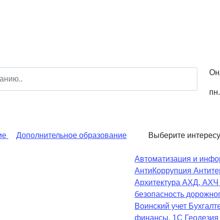
Он
пн.
ие
Дополнительное образование
Выберите интерес
Автоматизация и инфо
АнтиКоррупция
Антите
Архитектура
АХД, АХ
безопасность дорожно
Воинский учет
Бухгалте
финансы, 1С
Геодезия