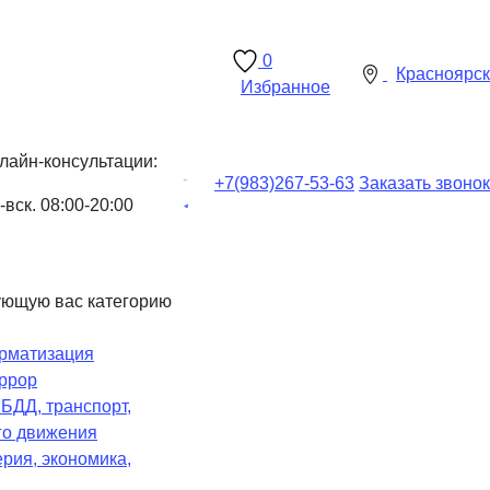
0
Красноярск
Избранное
лайн-консультации:
+7(983)
267-53-63
Заказать звонок
-вск. 08:00-20:00
ующую вас категорию
рматизация
ррор
Ч
БДД, транспорт,
го движения
рия, экономика,