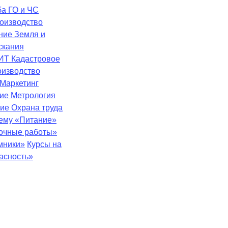
ба
ГО и ЧС
оизводство
ение
Земля и
скания
ИТ
Кадастровое
оизводство
Маркетинг
ние
Метрология
ние
Охрана труда
тему «Питание»
зочные работы»
мники»
Курсы на
асность»