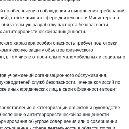
ий по обеспечению соблюдения и выполнения требований
рий), относящихся к сфере деятельности Министерства
е обязательную разработку паспорта безопасности
их антитеррористической защищенности.
ского характера особая опасность требует подготовки
комплексную защиту объектов физического
ан, в том числе относительно маломобильных и социально
тов учреждений организационного обслуживания,
руководителей служб безопасности, членов комиссий по
кже иных юридических лиц, в свои обязанности входит
представление о категоризации объектов и руководстве
беспечению антитеррористической защищенности
ормирования об угрозе совершения или о совершении
х отношение к сфере деятельности в области труда и