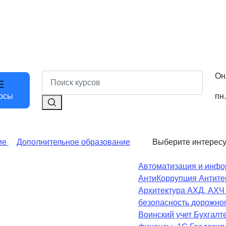
Он
пн.
рсы
ие
Дополнительное образование
Выберите интерес
Автоматизация и инфо
АнтиКоррупция
Антите
Архитектура
АХД, АХ
безопасность дорожно
Воинский учет
Бухгалте