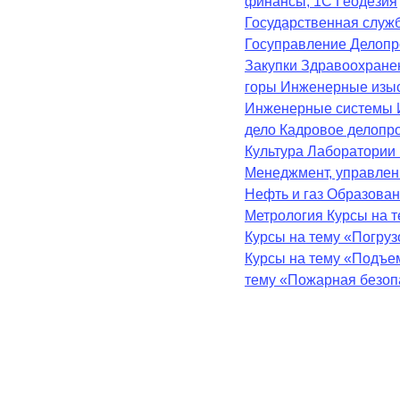
финансы, 1С
Геодезия
Государственная служ
Госуправление
Делопр
Закупки
Здравоохран
горы
Инженерные изы
Инженерные системы
дело
Кадровое делопр
Культура
Лаборатории
Менеджмент, управле
Нефть и газ
Образова
Метрология
Курсы на 
Курсы на тему «Погру
Курсы на тему «Подъе
тему «Пожарная безоп