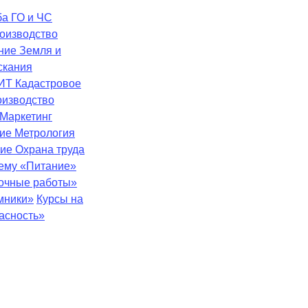
ба
ГО и ЧС
оизводство
ение
Земля и
скания
ИТ
Кадастровое
оизводство
Маркетинг
ние
Метрология
ние
Охрана труда
тему «Питание»
зочные работы»
мники»
Курсы на
асность»