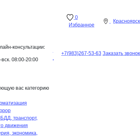
0
Красноярск
Избранное
лайн-консультации:
+7(983)
267-53-63
Заказать звонок
-вск. 08:00-20:00
ующую вас категорию
рматизация
ррор
Ч
БДД, транспорт,
го движения
рия, экономика,