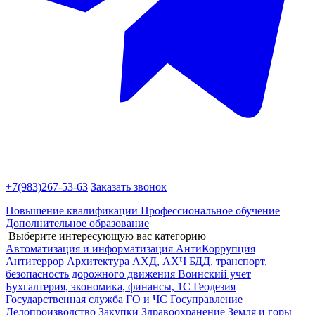
+7(983)
267-53-63
Заказать звонок
Повышение квалификации
Профессиональное обучение
Дополнительное образование
Выберите интересующую вас категорию
Автоматизация и информатизация
АнтиКоррупция
Антитеррор
Архитектура
АХД, АХЧ
БДД, транспорт,
безопасность дорожного движения
Воинский учет
Бухгалтерия, экономика, финансы, 1С
Геодезия
Государственная служба
ГО и ЧС
Госуправление
Делопроизводство
Закупки
Здравоохранение
Земля и горы