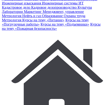
Инженерные изыскания
Инженерные системы
ИТ
Кадастровое дело
Кадровое делопроизводство
Культура
Лаборатории
Маркетинг
Менеджмент, управление
Метрология
Нефть и газ
Образование
Охрана труда
Метрология
Курсы на тему «Питание»
Курсы на тему
«Погрузочные работы»
Курсы на тему «Подъемники»
Курсы
на тему «Пожарная безопасность»