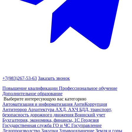
+7(983)
267-53-63
Заказать звонок
Повышение квалификации
Профессиональное обучение
Дополнительное образование
Выберите интересующую вас категорию
Автоматизация и информатизация
АнтиКоррупция
Антитеррор
Архитектура
АХД, АХЧ
БДД, транспорт,
безопасность дорожного движения
Воинский учет
Бухгалтерия, экономика, финансы, 1С
Геодезия
Государственная служба
ГО и ЧС
Госуправление
Делопроизводство
Закупки
Здравоохранение
Земля и горы