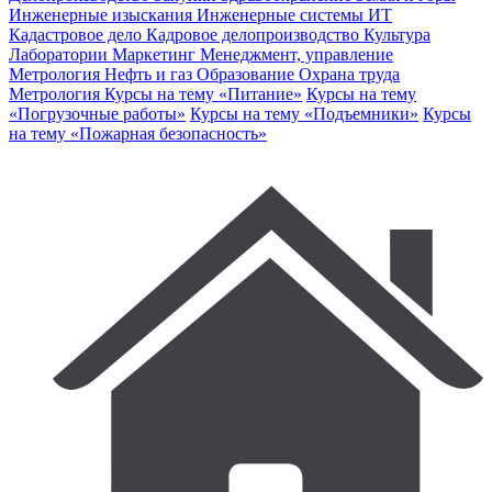
Инженерные изыскания
Инженерные системы
ИТ
Кадастровое дело
Кадровое делопроизводство
Культура
Лаборатории
Маркетинг
Менеджмент, управление
Метрология
Нефть и газ
Образование
Охрана труда
Метрология
Курсы на тему «Питание»
Курсы на тему
«Погрузочные работы»
Курсы на тему «Подъемники»
Курсы
на тему «Пожарная безопасность»