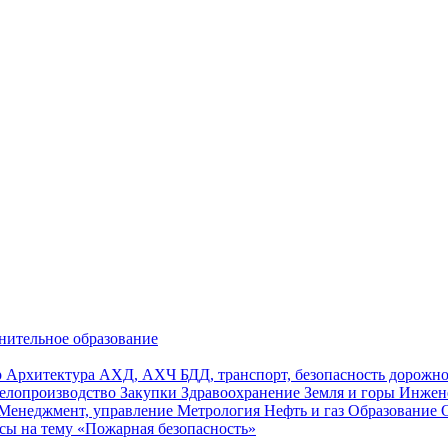
нительное образование
р
Архитектура
АХД, АХЧ
БДД, транспорт, безопасность дорож
елопроизводство
Закупки
Здравоохранение
Земля и горы
Инжен
Менеджмент, управление
Метрология
Нефть и газ
Образование
сы на тему «Пожарная безопасность»