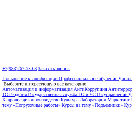
+7(983)
267-53-63
Заказать звонок
Повышение квалификации
Профессиональное обучение
Допол
Выберите интересующую вас категорию
Автоматизация и информатизация
АнтиКоррупция
Антитерро
1С
Геодезия
Государственная служба
ГО и ЧС
Госуправление
Д
Кадровое делопроизводство
Культура
Лаборатории
Маркетинг
тему «Погрузочные работы»
Курсы на тему «Подъемники»
Кур