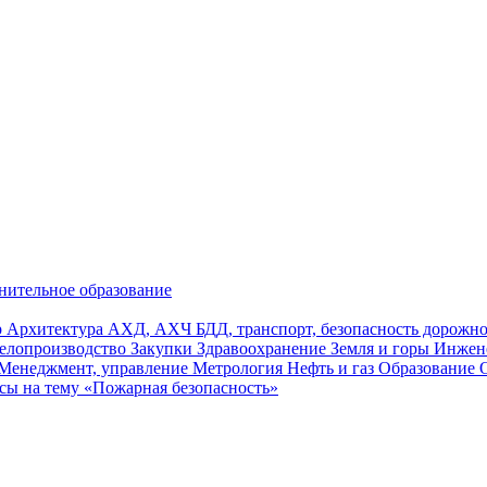
нительное образование
р
Архитектура
АХД, АХЧ
БДД, транспорт, безопасность дорож
елопроизводство
Закупки
Здравоохранение
Земля и горы
Инжен
Менеджмент, управление
Метрология
Нефть и газ
Образование
сы на тему «Пожарная безопасность»