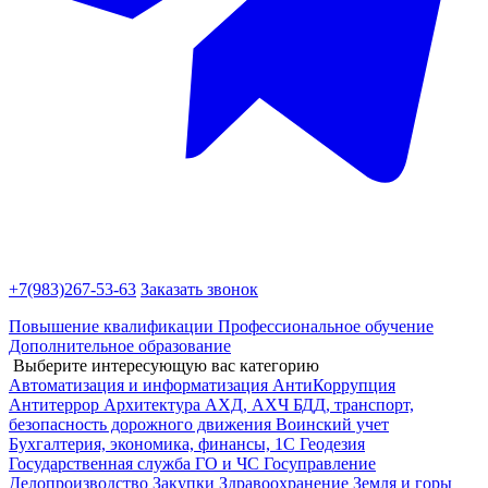
+7(983)
267-53-63
Заказать звонок
Повышение квалификации
Профессиональное обучение
Дополнительное образование
Выберите интересующую вас категорию
Автоматизация и информатизация
АнтиКоррупция
Антитеррор
Архитектура
АХД, АХЧ
БДД, транспорт,
безопасность дорожного движения
Воинский учет
Бухгалтерия, экономика, финансы, 1С
Геодезия
Государственная служба
ГО и ЧС
Госуправление
Делопроизводство
Закупки
Здравоохранение
Земля и горы