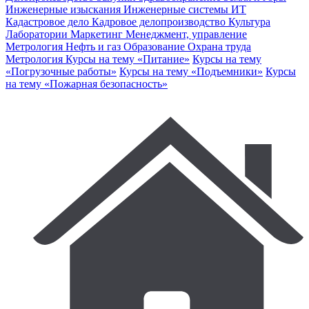
Инженерные изыскания
Инженерные системы
ИТ
Кадастровое дело
Кадровое делопроизводство
Культура
Лаборатории
Маркетинг
Менеджмент, управление
Метрология
Нефть и газ
Образование
Охрана труда
Метрология
Курсы на тему «Питание»
Курсы на тему
«Погрузочные работы»
Курсы на тему «Подъемники»
Курсы
на тему «Пожарная безопасность»