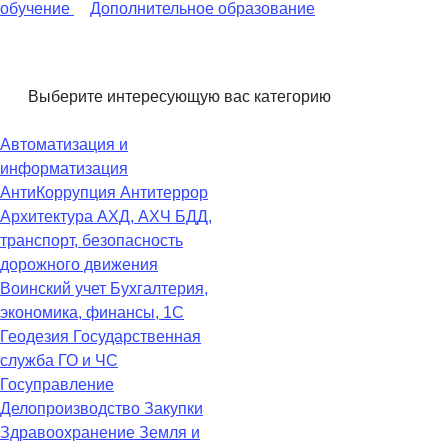
обучение
Дополнительное образование
Выберите интересующую вас категорию
Автоматизация и
информатизация
АнтиКоррупция
Антитеррор
Архитектура
АХД, АХЧ
БДД,
транспорт, безопасность
дорожного движения
Воинский учет
Бухгалтерия,
экономика, финансы, 1С
Геодезия
Государственная
служба
ГО и ЧС
Госуправление
Делопроизводство
Закупки
Здравоохранение
Земля и