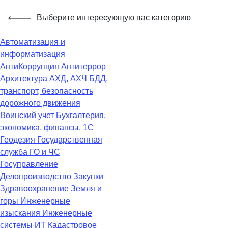
Выберите интересующую вас категорию
Автоматизация и
информатизация
АнтиКоррупция
Антитеррор
Архитектура
АХД, АХЧ
БДД,
транспорт, безопасность
дорожного движения
Воинский учет
Бухгалтерия,
экономика, финансы, 1С
Геодезия
Государственная
служба
ГО и ЧС
Госуправление
Делопроизводство
Закупки
Здравоохранение
Земля и
горы
Инженерные
изыскания
Инженерные
системы
ИТ
Кадастровое