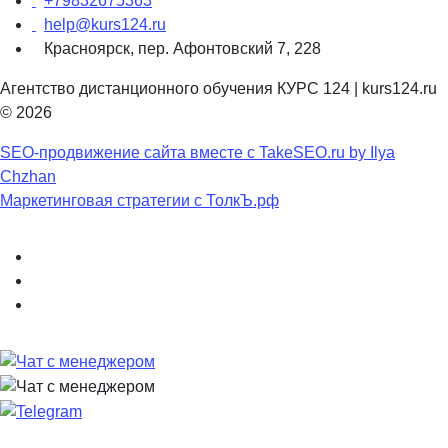
+79832675363
help@kurs124.ru
Красноярск, пер. Афонтовский 7, 228
Агентство дистанционного обучения КУРС 124 | kurs124.ru
© 2026
SEO-продвижение сайта вместе с TakeSEO.ru by Ilya
Chzhan
Маркетинговая стратегии с ТолкЪ.рф