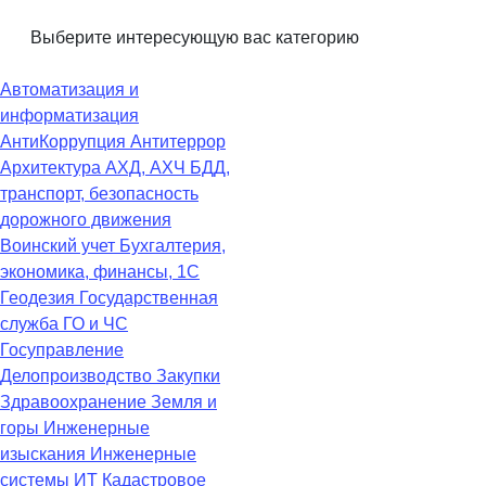
Выберите интересующую вас категорию
Автоматизация и
информатизация
АнтиКоррупция
Антитеррор
Архитектура
АХД, АХЧ
БДД,
транспорт, безопасность
дорожного движения
Воинский учет
Бухгалтерия,
экономика, финансы, 1С
Геодезия
Государственная
служба
ГО и ЧС
Госуправление
Делопроизводство
Закупки
Здравоохранение
Земля и
горы
Инженерные
изыскания
Инженерные
системы
ИТ
Кадастровое