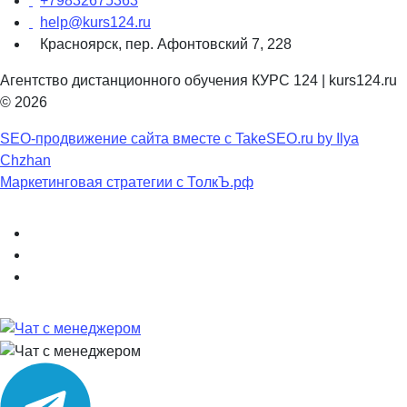
+79832675363
help@kurs124.ru
Красноярск, пер. Афонтовский 7, 228
Агентство дистанционного обучения КУРС 124 | kurs124.ru
© 2026
SEO-продвижение сайта вместе с TakeSEO.ru by Ilya
Chzhan
Маркетинговая стратегии с ТолкЪ.рф