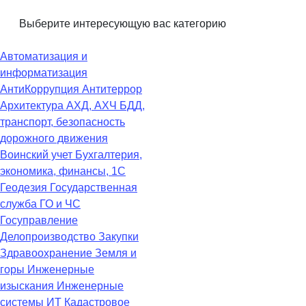
Выберите интересующую вас категорию
Автоматизация и
информатизация
АнтиКоррупция
Антитеррор
Архитектура
АХД, АХЧ
БДД,
транспорт, безопасность
дорожного движения
Воинский учет
Бухгалтерия,
экономика, финансы, 1С
Геодезия
Государственная
служба
ГО и ЧС
Госуправление
Делопроизводство
Закупки
Здравоохранение
Земля и
горы
Инженерные
изыскания
Инженерные
системы
ИТ
Кадастровое