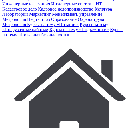
Инженерные изыскания
Инженерные системы
ИТ
Кадастровое дело
Кадровое делопроизводство
Культура
Лаборатории
Маркетинг
Менеджмент, управление
Метрология
Нефть и газ
Образование
Охрана труда
Метрология
Курсы на тему «Питание»
Курсы на тему
«Погрузочные работы»
Курсы на тему «Подъемники»
Курсы
на тему «Пожарная безопасность»