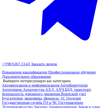
+7(983)
267-53-63
Заказать звонок
Повышение квалификации
Профессиональное обучение
Дополнительное образование
Выберите интересующую вас категорию
Автоматизация и информатизация
АнтиКоррупция
Антитеррор
Архитектура
АХД, АХЧ
БДД, транспорт,
безопасность дорожного движения
Воинский учет
Бухгалтерия, экономика, финансы, 1С
Геодезия
Государственная служба
ГО и ЧС
Госуправление
Делопроизводство
Закупки
Здравоохранение
Земля и горы