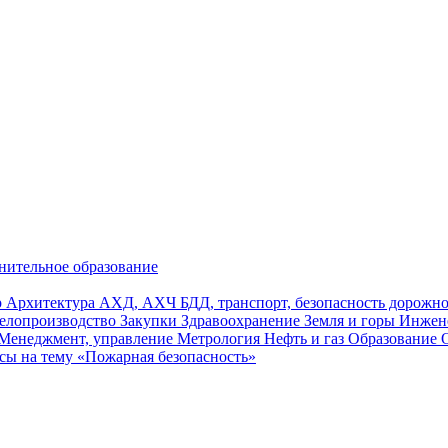
нительное образование
р
Архитектура
АХД, АХЧ
БДД, транспорт, безопасность дорож
елопроизводство
Закупки
Здравоохранение
Земля и горы
Инжен
Менеджмент, управление
Метрология
Нефть и газ
Образование
сы на тему «Пожарная безопасность»