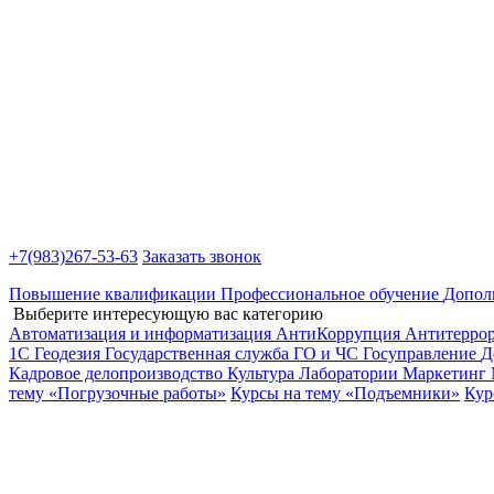
+7(983)
267-53-63
Заказать звонок
Повышение квалификации
Профессиональное обучение
Допол
Выберите интересующую вас категорию
Автоматизация и информатизация
АнтиКоррупция
Антитерро
1С
Геодезия
Государственная служба
ГО и ЧС
Госуправление
Д
Кадровое делопроизводство
Культура
Лаборатории
Маркетинг
тему «Погрузочные работы»
Курсы на тему «Подъемники»
Кур