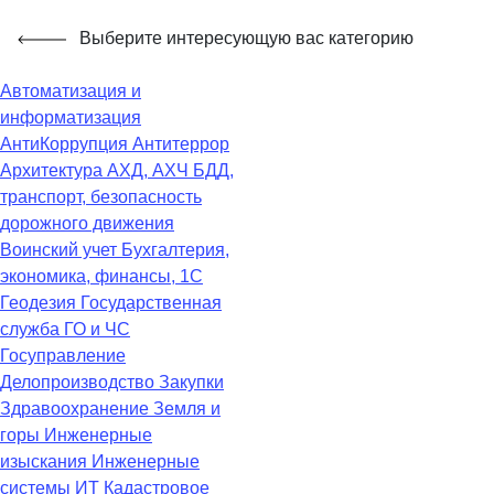
Выберите интересующую вас категорию
Автоматизация и
информатизация
АнтиКоррупция
Антитеррор
Архитектура
АХД, АХЧ
БДД,
транспорт, безопасность
дорожного движения
Воинский учет
Бухгалтерия,
экономика, финансы, 1С
Геодезия
Государственная
служба
ГО и ЧС
Госуправление
Делопроизводство
Закупки
Здравоохранение
Земля и
горы
Инженерные
изыскания
Инженерные
системы
ИТ
Кадастровое