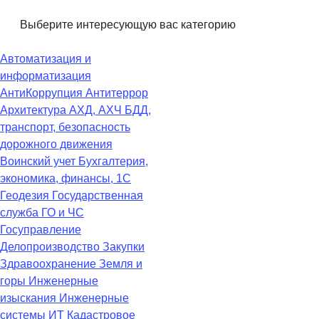
Выберите интересующую вас категорию
Автоматизация и
информатизация
АнтиКоррупция
Антитеррор
Архитектура
АХД, АХЧ
БДД,
транспорт, безопасность
дорожного движения
Воинский учет
Бухгалтерия,
экономика, финансы, 1С
Геодезия
Государственная
служба
ГО и ЧС
Госуправление
Делопроизводство
Закупки
Здравоохранение
Земля и
горы
Инженерные
изыскания
Инженерные
системы
ИТ
Кадастровое