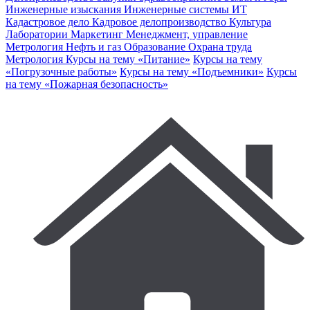
Инженерные изыскания
Инженерные системы
ИТ
Кадастровое дело
Кадровое делопроизводство
Культура
Лаборатории
Маркетинг
Менеджмент, управление
Метрология
Нефть и газ
Образование
Охрана труда
Метрология
Курсы на тему «Питание»
Курсы на тему
«Погрузочные работы»
Курсы на тему «Подъемники»
Курсы
на тему «Пожарная безопасность»