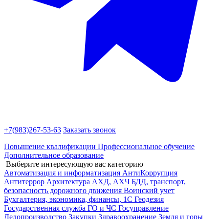
+7(983)
267-53-63
Заказать звонок
Повышение квалификации
Профессиональное обучение
Дополнительное образование
Выберите интересующую вас категорию
Автоматизация и информатизация
АнтиКоррупция
Антитеррор
Архитектура
АХД, АХЧ
БДД, транспорт,
безопасность дорожного движения
Воинский учет
Бухгалтерия, экономика, финансы, 1С
Геодезия
Государственная служба
ГО и ЧС
Госуправление
Делопроизводство
Закупки
Здравоохранение
Земля и горы