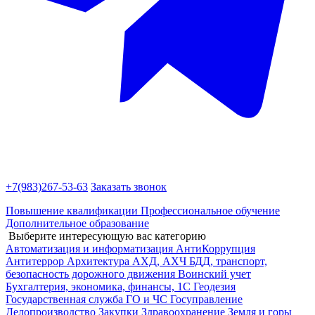
+7(983)
267-53-63
Заказать звонок
Повышение квалификации
Профессиональное обучение
Дополнительное образование
Выберите интересующую вас категорию
Автоматизация и информатизация
АнтиКоррупция
Антитеррор
Архитектура
АХД, АХЧ
БДД, транспорт,
безопасность дорожного движения
Воинский учет
Бухгалтерия, экономика, финансы, 1С
Геодезия
Государственная служба
ГО и ЧС
Госуправление
Делопроизводство
Закупки
Здравоохранение
Земля и горы