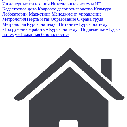
Инженерные изыскания
Инженерные системы
ИТ
Кадастровое дело
Кадровое делопроизводство
Культура
Лаборатории
Маркетинг
Менеджмент, управление
Метрология
Нефть и газ
Образование
Охрана труда
Метрология
Курсы на тему «Питание»
Курсы на тему
«Погрузочные работы»
Курсы на тему «Подъемники»
Курсы
на тему «Пожарная безопасность»