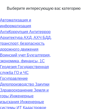
Выберите интересующую вас категорию
Автоматизация и
информатизация
АнтиКоррупция
Антитеррор
Архитектура
АХД, АХЧ
БДД,
транспорт, безопасность
дорожного движения
Воинский учет
Бухгалтерия,
экономика, финансы, 1С
Геодезия
Государственная
служба
ГО и ЧС
Госуправление
Делопроизводство
Закупки
Здравоохранение
Земля и
горы
Инженерные
изыскания
Инженерные
системы
ИТ
Кадастровое