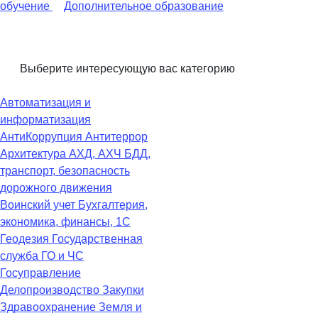
обучение
Дополнительное образование
Выберите интересующую вас категорию
Автоматизация и
информатизация
АнтиКоррупция
Антитеррор
Архитектура
АХД, АХЧ
БДД,
транспорт, безопасность
дорожного движения
Воинский учет
Бухгалтерия,
экономика, финансы, 1С
Геодезия
Государственная
служба
ГО и ЧС
Госуправление
Делопроизводство
Закупки
Здравоохранение
Земля и