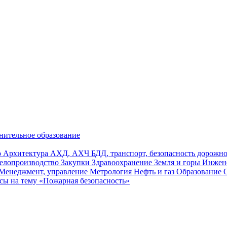
нительное образование
р
Архитектура
АХД, АХЧ
БДД, транспорт, безопасность дорож
елопроизводство
Закупки
Здравоохранение
Земля и горы
Инжен
Менеджмент, управление
Метрология
Нефть и газ
Образование
сы на тему «Пожарная безопасность»