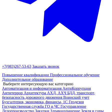
+7(983)
267-53-63
Заказать звонок
Повышение квалификации
Профессиональное обучение
Дополнительное образование
Выберите интересующую вас категорию
Автоматизация и информатизация
АнтиКоррупция
Антитеррор
Архитектура
АХД, АХЧ
БДД, транспорт,
безопасность дорожного движения
Воинский учет
Бухгалтерия, экономика, финансы, 1С
Геодезия
Государственная служба
ГО и ЧС
Госуправление
Делопроизводство
Закупки
Здравоохранение
Земля и горы