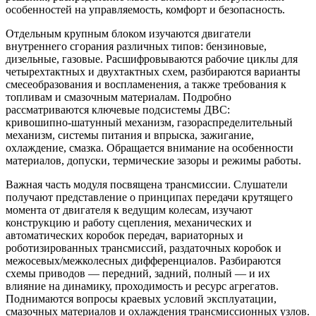
особенностей на управляемость, комфорт и безопасность.
Отдельным крупным блоком изучаются двигатели
внутреннего сгорания различных типов: бензиновые,
дизельные, газовые. Расшифровываются рабочие циклы для
четырехтактных и двухтактных схем, разбираются варианты
смесеобразования и воспламенения, а также требования к
топливам и смазочным материалам. Подробно
рассматриваются ключевые подсистемы ДВС:
кривошипно‑шатунный механизм, газораспределительный
механизм, системы питания и впрыска, зажигание,
охлаждение, смазка. Обращается внимание на особенности
материалов, допуски, термические зазоры и режимы работы.
Важная часть модуля посвящена трансмиссии. Слушатели
получают представление о принципах передачи крутящего
момента от двигателя к ведущим колесам, изучают
конструкцию и работу сцепления, механических и
автоматических коробок передач, вариаторных и
роботизированных трансмиссий, раздаточных коробок и
межосевых/межколесных дифференциалов. Разбираются
схемы приводов — передний, задний, полный — и их
влияние на динамику, проходимость и ресурс агрегатов.
Поднимаются вопросы краевых условий эксплуатации,
смазочных материалов и охлаждения трансмиссионных узлов.