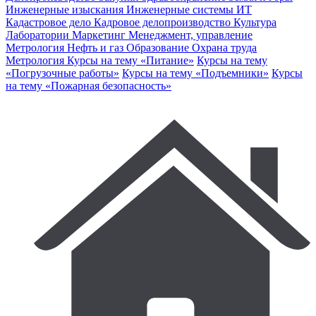
Инженерные изыскания
Инженерные системы
ИТ
Кадастровое дело
Кадровое делопроизводство
Культура
Лаборатории
Маркетинг
Менеджмент, управление
Метрология
Нефть и газ
Образование
Охрана труда
Метрология
Курсы на тему «Питание»
Курсы на тему
«Погрузочные работы»
Курсы на тему «Подъемники»
Курсы
на тему «Пожарная безопасность»