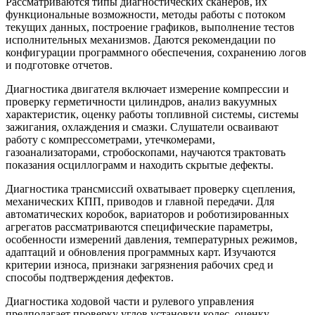
Рассматриваются типы диагностических сканеров, их
функциональные возможности, методы работы с потоком
текущих данных, построение графиков, выполнение тестов
исполнительных механизмов. Даются рекомендации по
конфигурации программного обеспечения, сохранению логов
и подготовке отчетов.
Диагностика двигателя включает измерение компрессии и
проверку герметичности цилиндров, анализ вакуумных
характеристик, оценку работы топливной системы, системы
зажигания, охлаждения и смазки. Слушатели осваивают
работу с компрессометрами, утечкомерами,
газоанализаторами, стробоскопами, научаются трактовать
показания осциллограмм и находить скрытые дефекты.
Диагностика трансмиссий охватывает проверку сцепления,
механических КПП, приводов и главной передачи. Для
автоматических коробок, вариаторов и роботизированных
агрегатов рассматриваются специфические параметры,
особенности измерений давления, температурных режимов,
адаптаций и обновления программных карт. Изучаются
критерии износа, признаки загрязнения рабочих сред и
способы подтверждения дефектов.
Диагностика ходовой части и рулевого управления
предполагает проверку углов установки колес, оценку