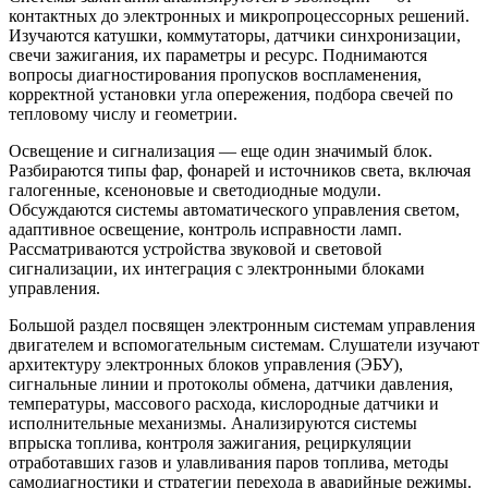
контактных до электронных и микропроцессорных решений.
Изучаются катушки, коммутаторы, датчики синхронизации,
свечи зажигания, их параметры и ресурс. Поднимаются
вопросы диагностирования пропусков воспламенения,
корректной установки угла опережения, подбора свечей по
тепловому числу и геометрии.
Освещение и сигнализация — еще один значимый блок.
Разбираются типы фар, фонарей и источников света, включая
галогенные, ксеноновые и светодиодные модули.
Обсуждаются системы автоматического управления светом,
адаптивное освещение, контроль исправности ламп.
Рассматриваются устройства звуковой и световой
сигнализации, их интеграция с электронными блоками
управления.
Большой раздел посвящен электронным системам управления
двигателем и вспомогательным системам. Слушатели изучают
архитектуру электронных блоков управления (ЭБУ),
сигнальные линии и протоколы обмена, датчики давления,
температуры, массового расхода, кислородные датчики и
исполнительные механизмы. Анализируются системы
впрыска топлива, контроля зажигания, рециркуляции
отработавших газов и улавливания паров топлива, методы
самодиагностики и стратегии перехода в аварийные режимы.