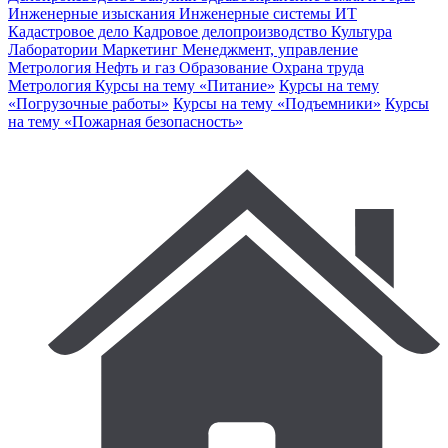
Инженерные изыскания
Инженерные системы
ИТ
Кадастровое дело
Кадровое делопроизводство
Культура
Лаборатории
Маркетинг
Менеджмент, управление
Метрология
Нефть и газ
Образование
Охрана труда
Метрология
Курсы на тему «Питание»
Курсы на тему
«Погрузочные работы»
Курсы на тему «Подъемники»
Курсы
на тему «Пожарная безопасность»