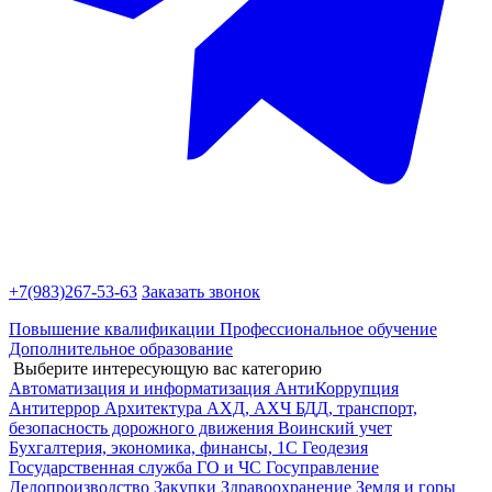
+7(983)
267-53-63
Заказать звонок
Повышение квалификации
Профессиональное обучение
Дополнительное образование
Выберите интересующую вас категорию
Автоматизация и информатизация
АнтиКоррупция
Антитеррор
Архитектура
АХД, АХЧ
БДД, транспорт,
безопасность дорожного движения
Воинский учет
Бухгалтерия, экономика, финансы, 1С
Геодезия
Государственная служба
ГО и ЧС
Госуправление
Делопроизводство
Закупки
Здравоохранение
Земля и горы