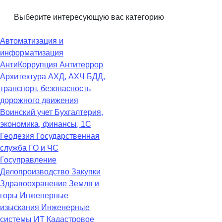
Выберите интересующую вас категорию
Автоматизация и
информатизация
АнтиКоррупция
Антитеррор
Архитектура
АХД, АХЧ
БДД,
транспорт, безопасность
дорожного движения
Воинский учет
Бухгалтерия,
экономика, финансы, 1С
Геодезия
Государственная
служба
ГО и ЧС
Госуправление
Делопроизводство
Закупки
Здравоохранение
Земля и
горы
Инженерные
изыскания
Инженерные
системы
ИТ
Кадастровое