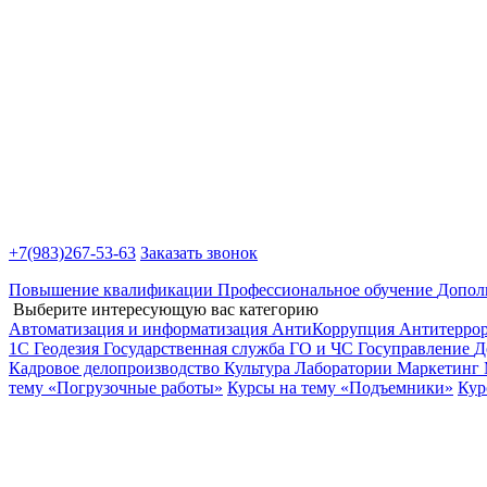
+7(983)
267-53-63
Заказать звонок
Повышение квалификации
Профессиональное обучение
Допол
Выберите интересующую вас категорию
Автоматизация и информатизация
АнтиКоррупция
Антитерро
1С
Геодезия
Государственная служба
ГО и ЧС
Госуправление
Д
Кадровое делопроизводство
Культура
Лаборатории
Маркетинг
тему «Погрузочные работы»
Курсы на тему «Подъемники»
Кур