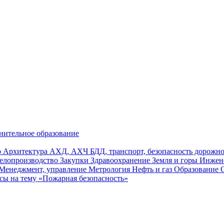
нительное образование
р
Архитектура
АХД, АХЧ
БДД, транспорт, безопасность дорож
елопроизводство
Закупки
Здравоохранение
Земля и горы
Инжен
Менеджмент, управление
Метрология
Нефть и газ
Образование
сы на тему «Пожарная безопасность»