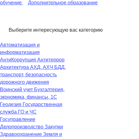
обучение
Дополнительное образование
Выберите интересующую вас категорию
Автоматизация и
информатизация
АнтиКоррупция
Антитеррор
Архитектура
АХД, АХЧ
БДД,
транспорт, безопасность
дорожного движения
Воинский учет
Бухгалтерия,
экономика, финансы, 1С
Геодезия
Государственная
служба
ГО и ЧС
Госуправление
Делопроизводство
Закупки
Здравоохранение
Земля и