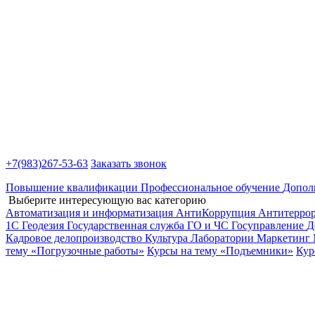
+7(983)
267-53-63
Заказать звонок
Повышение квалификации
Профессиональное обучение
Допол
Выберите интересующую вас категорию
Автоматизация и информатизация
АнтиКоррупция
Антитерро
1С
Геодезия
Государственная служба
ГО и ЧС
Госуправление
Д
Кадровое делопроизводство
Культура
Лаборатории
Маркетинг
тему «Погрузочные работы»
Курсы на тему «Подъемники»
Кур