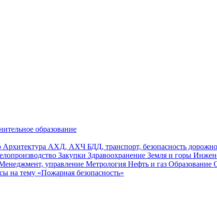
нительное образование
р
Архитектура
АХД, АХЧ
БДД, транспорт, безопасность дорож
елопроизводство
Закупки
Здравоохранение
Земля и горы
Инжен
Менеджмент, управление
Метрология
Нефть и газ
Образование
сы на тему «Пожарная безопасность»