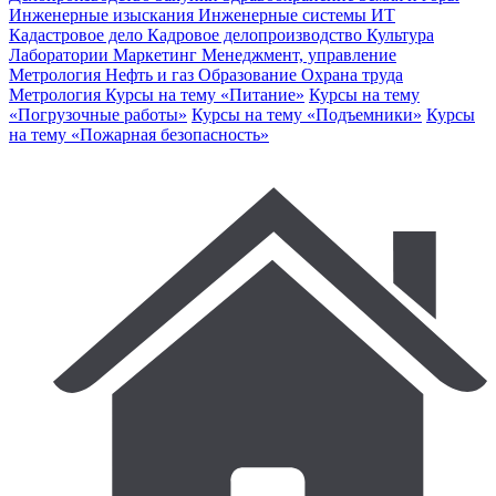
Инженерные изыскания
Инженерные системы
ИТ
Кадастровое дело
Кадровое делопроизводство
Культура
Лаборатории
Маркетинг
Менеджмент, управление
Метрология
Нефть и газ
Образование
Охрана труда
Метрология
Курсы на тему «Питание»
Курсы на тему
«Погрузочные работы»
Курсы на тему «Подъемники»
Курсы
на тему «Пожарная безопасность»