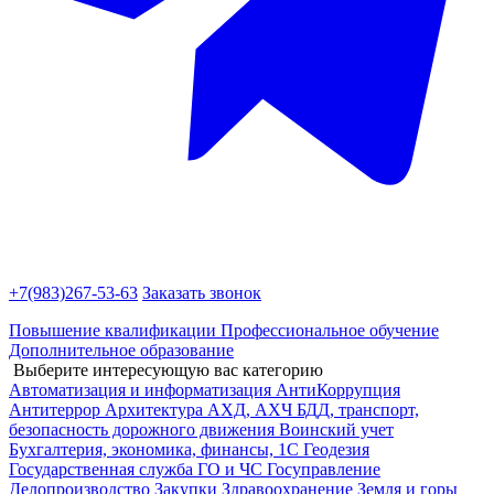
+7(983)
267-53-63
Заказать звонок
Повышение квалификации
Профессиональное обучение
Дополнительное образование
Выберите интересующую вас категорию
Автоматизация и информатизация
АнтиКоррупция
Антитеррор
Архитектура
АХД, АХЧ
БДД, транспорт,
безопасность дорожного движения
Воинский учет
Бухгалтерия, экономика, финансы, 1С
Геодезия
Государственная служба
ГО и ЧС
Госуправление
Делопроизводство
Закупки
Здравоохранение
Земля и горы