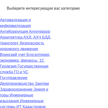
Выберите интересующую вас категорию
Автоматизация и
информатизация
АнтиКоррупция
Антитеррор
Архитектура
АХД, АХЧ
БДД,
транспорт, безопасность
дорожного движения
Воинский учет
Бухгалтерия,
экономика, финансы, 1С
Геодезия
Государственная
служба
ГО и ЧС
Госуправление
Делопроизводство
Закупки
Здравоохранение
Земля и
горы
Инженерные
изыскания
Инженерные
системы
ИТ
Кадастровое