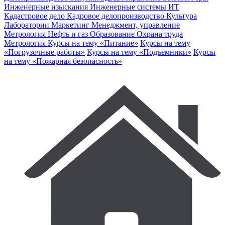
Инженерные изыскания
Инженерные системы
ИТ
Кадастровое дело
Кадровое делопроизводство
Культура
Лаборатории
Маркетинг
Менеджмент, управление
Метрология
Нефть и газ
Образование
Охрана труда
Метрология
Курсы на тему «Питание»
Курсы на тему
«Погрузочные работы»
Курсы на тему «Подъемники»
Курсы
на тему «Пожарная безопасность»