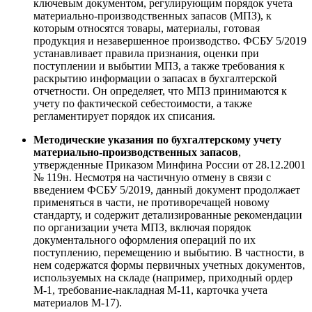
ключевым документом, регулирующим порядок учета
материально-производственных запасов (МПЗ), к
которым относятся товары, материалы, готовая
продукция и незавершенное производство. ФСБУ 5/2019
устанавливает правила признания, оценки при
поступлении и выбытии МПЗ, а также требования к
раскрытию информации о запасах в бухгалтерской
отчетности. Он определяет, что МПЗ принимаются к
учету по фактической себестоимости, а также
регламентирует порядок их списания.
Методические указания по бухгалтерскому учету
материально-производственных запасов
,
утвержденные Приказом Минфина России от 28.12.2001
№ 119н. Несмотря на частичную отмену в связи с
введением ФСБУ 5/2019, данный документ продолжает
применяться в части, не противоречащей новому
стандарту, и содержит детализированные рекомендации
по организации учета МПЗ, включая порядок
документального оформления операций по их
поступлению, перемещению и выбытию. В частности, в
нем содержатся формы первичных учетных документов,
используемых на складе (например, приходный ордер
М-1, требование-накладная М-11, карточка учета
материалов М-17).