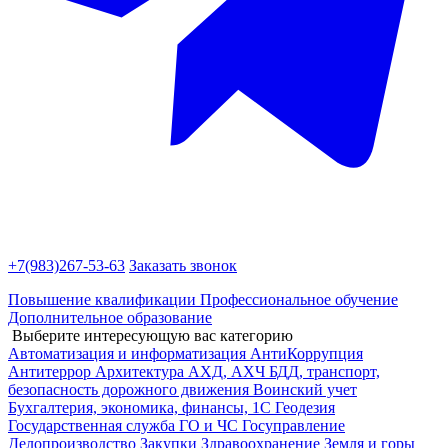
+7(983)
267-53-63
Заказать звонок
Повышение квалификации
Профессиональное обучение
Дополнительное образование
Выберите интересующую вас категорию
Автоматизация и информатизация
АнтиКоррупция
Антитеррор
Архитектура
АХД, АХЧ
БДД, транспорт,
безопасность дорожного движения
Воинский учет
Бухгалтерия, экономика, финансы, 1С
Геодезия
Государственная служба
ГО и ЧС
Госуправление
Делопроизводство
Закупки
Здравоохранение
Земля и горы