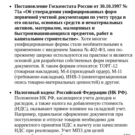
Постановление Госкомстата России от 30.10.1997 №
71а «Об утверждении унифицированных форм
первичной учетной документации по учету труда и
его оплаты, основных средств и нематериальных
активов, материалов, малоценных и
быстроизнашивающихся предметов, работ в
капитальном строительстве»
. Хотя многие
унифицированные формы стали необязательными к
применению с введением Закона № 402-ФЗ, они по-
прежнему широко используются на практике и являются
основой для разработки собственных форм первичных
документов. К таким формам относятся: ТОРГ-12
(товарная накладная), М-4 (приходный ордер), М-11
(требование-накладная), ИНВ-3 (инвентаризационная
опись товарно-материальных ценностей) и другие.
Налоговый кодекс Российской Федерации (НК РФ)
.
Положения НК РФ, касающиеся учета доходов и
расходов, а также налога на добавленную стоимость
(НДС), оказывают прямое влияние на складской учет.
Например, правильное оформление документов при
поступлении и отпуске товаров необходимо для
корректного принятия НДС к вычету или начислению
НДС при реализации. Учет МПЗ для целей