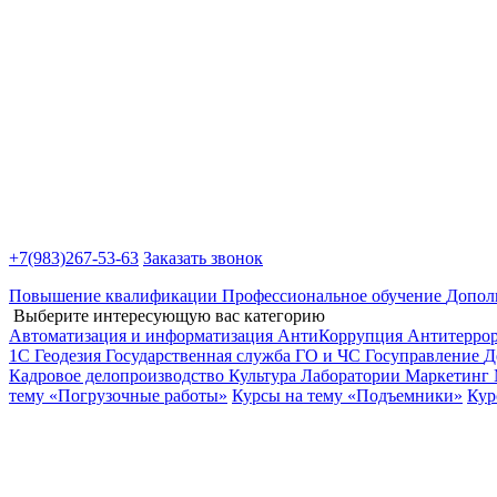
+7(983)
267-53-63
Заказать звонок
Повышение квалификации
Профессиональное обучение
Допол
Выберите интересующую вас категорию
Автоматизация и информатизация
АнтиКоррупция
Антитерро
1С
Геодезия
Государственная служба
ГО и ЧС
Госуправление
Д
Кадровое делопроизводство
Культура
Лаборатории
Маркетинг
тему «Погрузочные работы»
Курсы на тему «Подъемники»
Кур