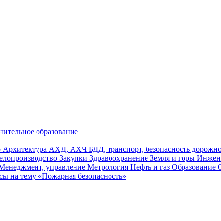
нительное образование
р
Архитектура
АХД, АХЧ
БДД, транспорт, безопасность дорож
елопроизводство
Закупки
Здравоохранение
Земля и горы
Инжен
Менеджмент, управление
Метрология
Нефть и газ
Образование
сы на тему «Пожарная безопасность»