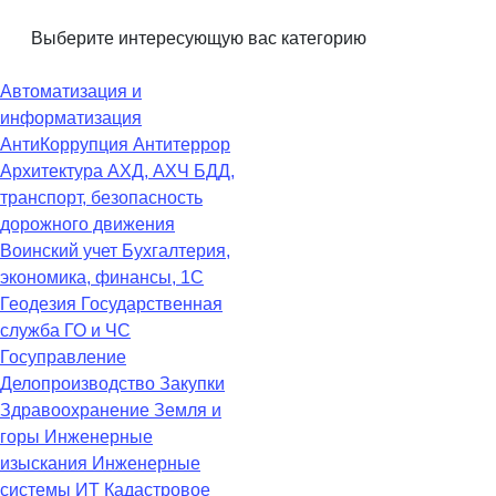
Выберите интересующую вас категорию
Автоматизация и
информатизация
АнтиКоррупция
Антитеррор
Архитектура
АХД, АХЧ
БДД,
транспорт, безопасность
дорожного движения
Воинский учет
Бухгалтерия,
экономика, финансы, 1С
Геодезия
Государственная
служба
ГО и ЧС
Госуправление
Делопроизводство
Закупки
Здравоохранение
Земля и
горы
Инженерные
изыскания
Инженерные
системы
ИТ
Кадастровое