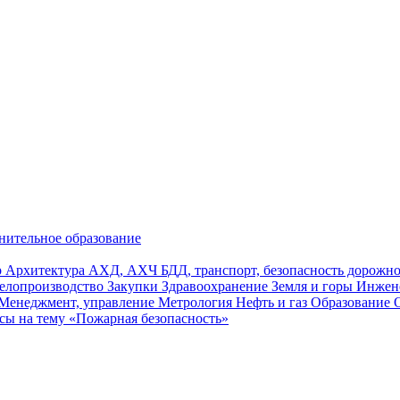
нительное образование
р
Архитектура
АХД, АХЧ
БДД, транспорт, безопасность дорож
елопроизводство
Закупки
Здравоохранение
Земля и горы
Инжен
Менеджмент, управление
Метрология
Нефть и газ
Образование
сы на тему «Пожарная безопасность»