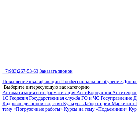
+7(983)
267-53-63
Заказать звонок
Повышение квалификации
Профессиональное обучение
Допол
Выберите интересующую вас категорию
Автоматизация и информатизация
АнтиКоррупция
Антитерро
1С
Геодезия
Государственная служба
ГО и ЧС
Госуправление
Д
Кадровое делопроизводство
Культура
Лаборатории
Маркетинг
тему «Погрузочные работы»
Курсы на тему «Подъемники»
Кур