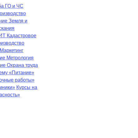
ба
ГО и ЧС
оизводство
ение
Земля и
скания
ИТ
Кадастровое
оизводство
Маркетинг
ние
Метрология
ние
Охрана труда
тему «Питание»
зочные работы»
мники»
Курсы на
асность»