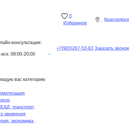
0
Красноярск
Избранное
лайн-консультации:
+7(983)
267-53-63
Заказать звонок
-вск. 08:00-20:00
ующую вас категорию
рматизация
ррор
Ч
БДД, транспорт,
го движения
рия, экономика,