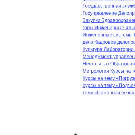
Государственная служ
Госуправление
Делопр
Закупки
Здравоохран
горы
Инженерные изы
Инженерные системы
дело
Кадровое делопр
Культура
Лаборатории
Менеджмент, управле
Нефть и газ
Образова
Метрология
Курсы на 
Курсы на тему «Погру
Курсы на тему «Подъе
тему «Пожарная безоп