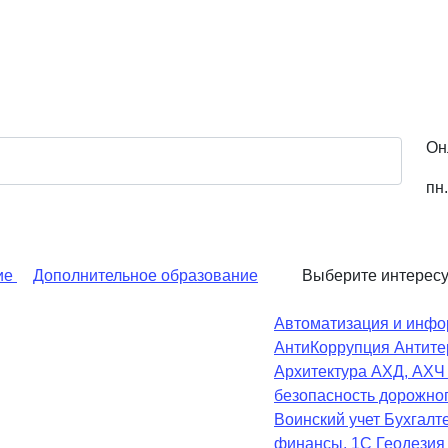
Он
пн.
ие
Дополнительное образование
Выберите интерес
Автоматизация и инфо
АнтиКоррупция
Антите
Архитектура
АХД, АХ
безопасность дорожно
Воинский учет
Бухгалте
финансы, 1С
Геодезия