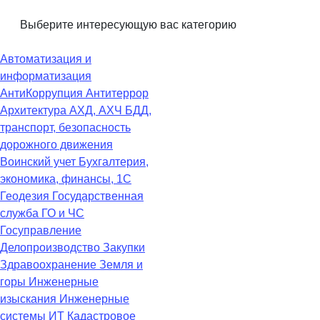
Выберите интересующую вас категорию
Автоматизация и
информатизация
АнтиКоррупция
Антитеррор
Архитектура
АХД, АХЧ
БДД,
транспорт, безопасность
дорожного движения
Воинский учет
Бухгалтерия,
экономика, финансы, 1С
Геодезия
Государственная
служба
ГО и ЧС
Госуправление
Делопроизводство
Закупки
Здравоохранение
Земля и
горы
Инженерные
изыскания
Инженерные
системы
ИТ
Кадастровое