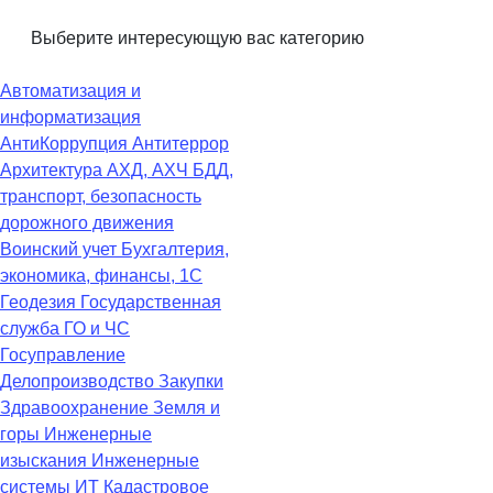
Выберите интересующую вас категорию
Автоматизация и
информатизация
АнтиКоррупция
Антитеррор
Архитектура
АХД, АХЧ
БДД,
транспорт, безопасность
дорожного движения
Воинский учет
Бухгалтерия,
экономика, финансы, 1С
Геодезия
Государственная
служба
ГО и ЧС
Госуправление
Делопроизводство
Закупки
Здравоохранение
Земля и
горы
Инженерные
изыскания
Инженерные
системы
ИТ
Кадастровое