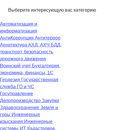
Выберите интересующую вас категорию
Автоматизация и
информатизация
АнтиКоррупция
Антитеррор
Архитектура
АХД, АХЧ
БДД,
транспорт, безопасность
дорожного движения
Воинский учет
Бухгалтерия,
экономика, финансы, 1С
Геодезия
Государственная
служба
ГО и ЧС
Госуправление
Делопроизводство
Закупки
Здравоохранение
Земля и
горы
Инженерные
изыскания
Инженерные
системы
ИТ
Кадастровое