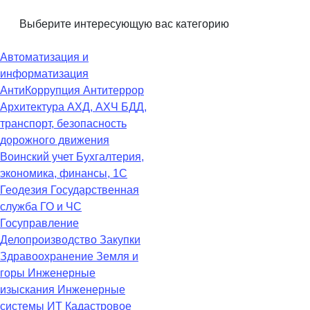
Выберите интересующую вас категорию
Автоматизация и
информатизация
АнтиКоррупция
Антитеррор
Архитектура
АХД, АХЧ
БДД,
транспорт, безопасность
дорожного движения
Воинский учет
Бухгалтерия,
экономика, финансы, 1С
Геодезия
Государственная
служба
ГО и ЧС
Госуправление
Делопроизводство
Закупки
Здравоохранение
Земля и
горы
Инженерные
изыскания
Инженерные
системы
ИТ
Кадастровое