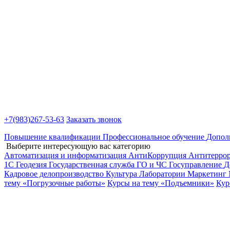
+7(983)
267-53-63
Заказать звонок
Повышение квалификации
Профессиональное обучение
Допол
Выберите интересующую вас категорию
Автоматизация и информатизация
АнтиКоррупция
Антитерро
1С
Геодезия
Государственная служба
ГО и ЧС
Госуправление
Д
Кадровое делопроизводство
Культура
Лаборатории
Маркетинг
тему «Погрузочные работы»
Курсы на тему «Подъемники»
Кур