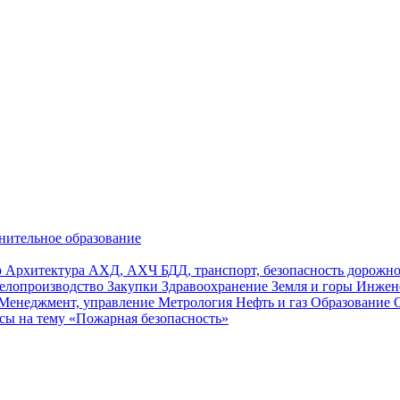
нительное образование
р
Архитектура
АХД, АХЧ
БДД, транспорт, безопасность дорож
елопроизводство
Закупки
Здравоохранение
Земля и горы
Инжен
Менеджмент, управление
Метрология
Нефть и газ
Образование
сы на тему «Пожарная безопасность»