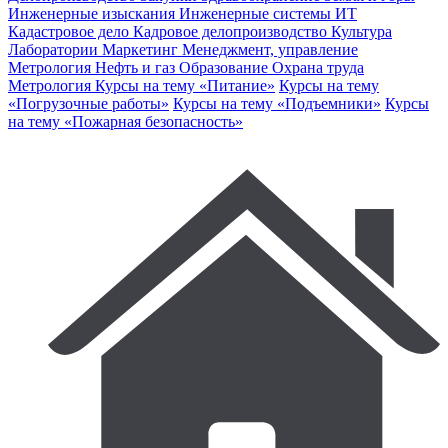
Инженерные изыскания
Инженерные системы
ИТ
Кадастровое дело
Кадровое делопроизводство
Культура
Лаборатории
Маркетинг
Менеджмент, управление
Метрология
Нефть и газ
Образование
Охрана труда
Метрология
Курсы на тему «Питание»
Курсы на тему
«Погрузочные работы»
Курсы на тему «Подъемники»
Курсы
на тему «Пожарная безопасность»