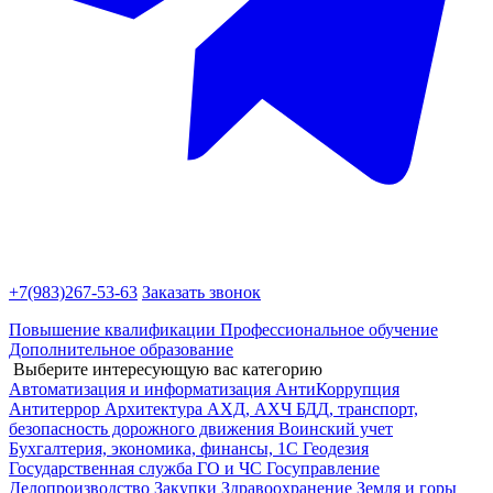
+7(983)
267-53-63
Заказать звонок
Повышение квалификации
Профессиональное обучение
Дополнительное образование
Выберите интересующую вас категорию
Автоматизация и информатизация
АнтиКоррупция
Антитеррор
Архитектура
АХД, АХЧ
БДД, транспорт,
безопасность дорожного движения
Воинский учет
Бухгалтерия, экономика, финансы, 1С
Геодезия
Государственная служба
ГО и ЧС
Госуправление
Делопроизводство
Закупки
Здравоохранение
Земля и горы