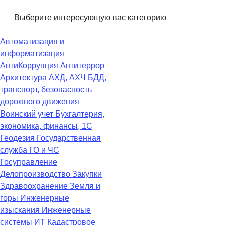
Выберите интересующую вас категорию
Автоматизация и
информатизация
АнтиКоррупция
Антитеррор
Архитектура
АХД, АХЧ
БДД,
транспорт, безопасность
дорожного движения
Воинский учет
Бухгалтерия,
экономика, финансы, 1С
Геодезия
Государственная
служба
ГО и ЧС
Госуправление
Делопроизводство
Закупки
Здравоохранение
Земля и
горы
Инженерные
изыскания
Инженерные
системы
ИТ
Кадастровое