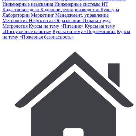
Инженерные изыскания
Инженерные системы
ИТ
Кадастровое дело
Кадровое делопроизводство
Культура
Лаборатории
Маркетинг
Менеджмент, управление
Метрология
Нефть и газ
Образование
Охрана труда
Метрология
Курсы на тему «Питание»
Курсы на тему
«Погрузочные работы»
Курсы на тему «Подъемники»
Курсы
на тему «Пожарная безопасность»