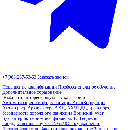
+7(983)
267-53-63
Заказать звонок
Повышение квалификации
Профессиональное обучение
Дополнительное образование
Выберите интересующую вас категорию
Автоматизация и информатизация
АнтиКоррупция
Антитеррор
Архитектура
АХД, АХЧ
БДД, транспорт,
безопасность дорожного движения
Воинский учет
Бухгалтерия, экономика, финансы, 1С
Геодезия
Государственная служба
ГО и ЧС
Госуправление
Делопроизводство
Закупки
Здравоохранение
Земля и горы